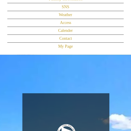
SNS
Weather
Access
Calender
Contact
My Page