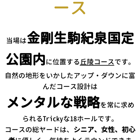
ース
金剛生駒紀泉国定
当場は
公園内
に位置する
丘陵コース
です。
自然の地形をいかしたアップ・ダウンに富
んだコース設計は
メンタルな戦略
を常に求め
られるTrickyな18ホールです。
コースの総ヤードは、
シニア、女性、初心