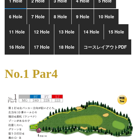
1 Hole
2 Hole
3 Hole
4 Hole
5 Hole
6 Hole
7 Hole
8 Hole
9 Hole
10 Hole
11 Hole
12 Hole
13 Hole
14 Hole
15 Hole
16 Hole
17 Hole
18 Hole
コースレイアウトPDF
No.1 Par4