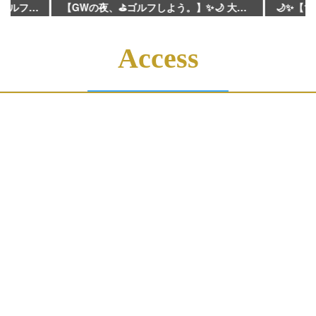
【GWの夜、⛳ゴルフしよう。】✨🌙 大阪パブリックゴルフ場 ⛳18ホール完全ナイトゴルフ、予約受付中！ ⛳ゴールデンウィーク⛳は、 昼の渋滞・混雑を避けて、夜のコースへ。 涼しい。 気持ちいい。 そして、楽しい✨✨！ 練習場へ行く感覚で、 実際のコースでナイトハーフという選択も 「打ちっぱなしに行くなら…」 👉 大パブでナイトハーフ！ GWの予定がまだ決まっていない方も、 ちょっと特別な夜を過ごしたい方も、 ぜひ大阪パブリックのナイトゴルフへ⛳✨ 📢 GW予約受付スタート！ 以下予約サイトです⛳ https://webpack2.jp/reserve/calendar/visitor/630502 or 大阪パブリックゴルフ場で⛳検索⛳ #大阪パブリックゴルフ場 #大パブ #ナイトゴルフ #ゴルフ #GW #ゴールデンウィーク #ハーフプレー #18ホール
Access