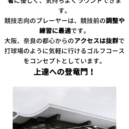
者
に優しく、気持ちよくラウンドできま
す。
競技志向のプレーヤーは、競技前の
調整や
練習に最適
です。
大阪、奈良の都心からの
アクセスは抜群
で
打球場のように気軽に行けるゴルフコース
をコンセプトとしています。
上達への登竜門！