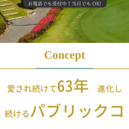
Concept
63年
愛され続けて
進化し
パブリックコ
続ける